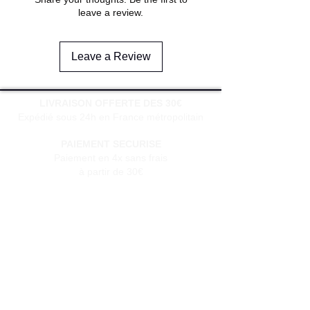
leave a review.
Leave a Review
LIVRAISON OFFERTE DES 30€
Expédié sous 24h en France métropolitain
PAIEMENT SECURISE
Paiement en 4x sans frais
à partir de 30€
SERVICE CLIENT
Une question?
Contactez-nous
via notre formulaire de contact
Conditions générales de vente
Programme de fidèlité
BLOG