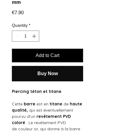
mm
Price
€7.90
Quantity
*
Add to Cart
Buy Now
Piercing téton et titane
Cette
barre
est en
titane
de
haute
qualité,
qui est éventuellement
pourvu d'un
revêtement PVD
coloré
. Le revêtement PVD
de couleur or, qui donne à la barre