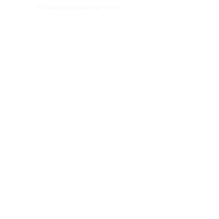
Conditions générales de vente
Programme de fidèlité
BLOG
FAQ
Parrainer un ami
E‑mail
Oui, abonnez-moi à votre 
newsletter.
Envoyer