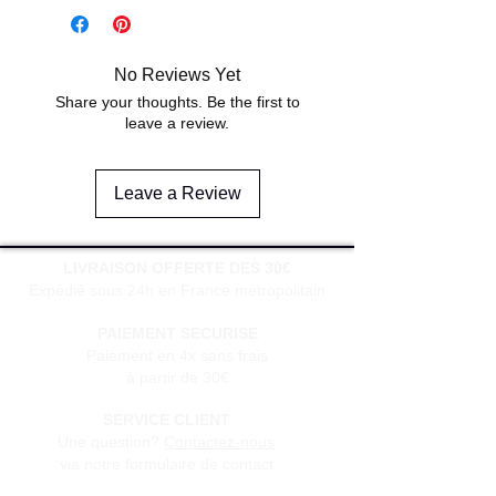
No Reviews Yet
Share your thoughts. Be the first to
leave a review.
Leave a Review
LIVRAISON OFFERTE DES 30€
Expédié sous 24h en France métropolitain
PAIEMENT SECURISE
Paiement en 4x sans frais
à partir de 30€
SERVICE CLIENT
Une question?
Contactez-nous
via notre formulaire de contact