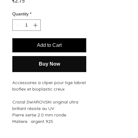
Price
€2.75
Quantity
*
Add to Cart
Buy Now
Accessoires a cliper pour tige labret
bioflex et bioplastic creux
Cristal SWAROVSKI original ultra
brillant résiste au UV
Pierre sertie 2.0 mm ronde
Matiere : argent 925