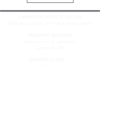
LIVRAISON OFFERTE DES 30€
Expédié sous 24h en France métropolitain
PAIEMENT SECURISE
Paiement en 4x sans frais
à partir de 30€
SERVICE CLIENT
Une question?
Contactez-nous
via notre formulaire de contact
Conditions générales de vente
Programme de fidèlité
BLOG
FAQ
Parrainer un ami