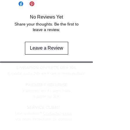
No Reviews Yet
Share your thoughts. Be the first to
leave a review.
Leave a Review
LIVRAISON OFFERTE DES 30€
Expédié sous 24h en France métropolitain
PAIEMENT SECURISE
Paiement en 4x sans frais
à partir de 30€
SERVICE CLIENT
Une question?
Contactez-nous
via notre formulaire de contact