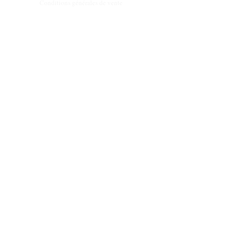
Conditions générales de vente
Programme de fidèlité
BLOG
FAQ
Parrainer un ami
E‑mail
Oui, abonnez-moi à votre 
newsletter.
Envoyer