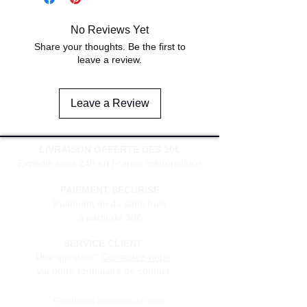
No Reviews Yet
Share your thoughts. Be the first to
leave a review.
Leave a Review
LIVRAISON OFFERTE DES 30€
Expédié sous 24h en France métropolitain
PAIEMENT SECURISE
Paiement en 4x sans frais
à partir de 30€
SERVICE CLIENT
Une question?
Contactez-nous
via notre formulaire de contact
Conditions générales de vente