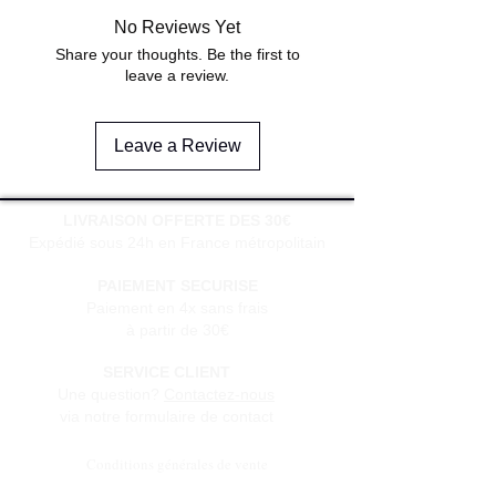
No Reviews Yet
Share your thoughts. Be the first to
leave a review.
Leave a Review
LIVRAISON OFFERTE DES 30€
Expédié sous 24h en France métropolitain
PAIEMENT SECURISE
Paiement en 4x sans frais
à partir de 30€
SERVICE CLIENT
Une question?
Contactez-nous
via notre formulaire de contact
Conditions générales de vente