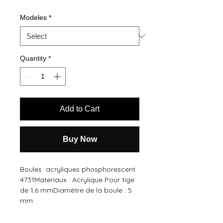
Modeles
*
Quantity
*
Add to Cart
Buy Now
Boules  acryliques phosphorescent 
4731Materiaux : Acrylique Pour tige 
de 1,6 mmDiamètre de la boule : 5 
mm