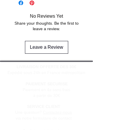
No Reviews Yet
Share your thoughts. Be the first to
leave a review.
Leave a Review
LIVRAISON OFFERTE DES 30€
Expédié sous 24h en France métropolitain
PAIEMENT SECURISE
Paiement en 4x sans frais
à partir de 30€
SERVICE CLIENT
Une question?
Contactez-nous
via notre formulaire de contact