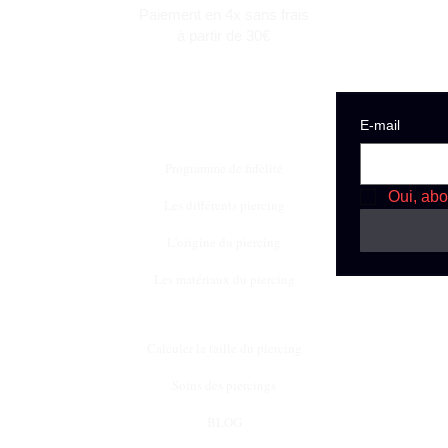
Paiement en 4x sans frais
à partir de 30€
E‑mail
Programme de fidèlité
Oui, abo
Les différents piercing
L'origine du piercing
Les matériaux du piercing
Calculer la taille du piercing
Soins des piercings
BLOG