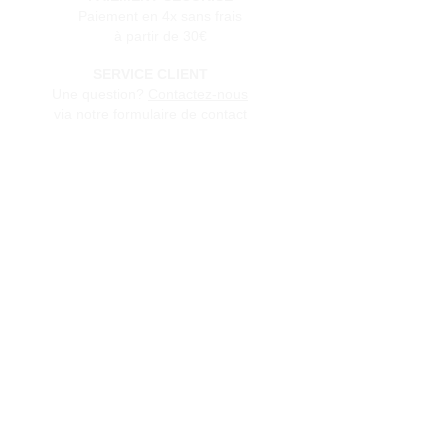
Paiement en 4x sans frais
à partir de 30€
SERVICE CLIENT
Une question?
Contactez-nous
via notre formulaire de contact
Conditions générales de vente
Programme de fidèlité
BLOG
FAQ
Parrainer un ami
E‑mail
Oui, abonnez-moi à votre 