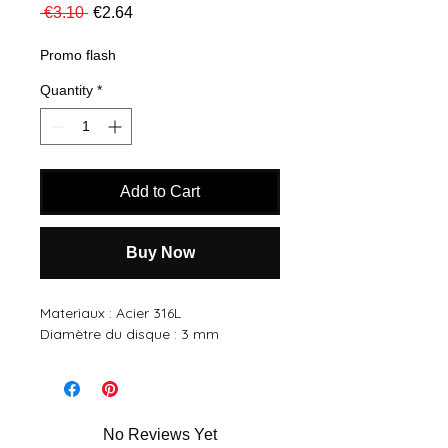
Regular
Sale
 €3.10 
€2.64
Price
Price
Promo flash
Quantity
*
Add to Cart
Buy Now
Materiaux : Acier 316L
Diamètre du disque : 3 mm
No Reviews Yet