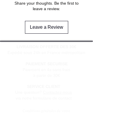
Share your thoughts. Be the first to
leave a review.
Leave a Review
LIVRAISON OFFERTE DES 30€
Expédié sous 24h en France métropolitain
PAIEMENT SECURISE
Paiement en 4x sans frais
à partir de 30€
SERVICE CLIENT
Une question?
Contactez-nous
via notre formulaire de contact
Conditions générales de vente
Programme de fidèlité