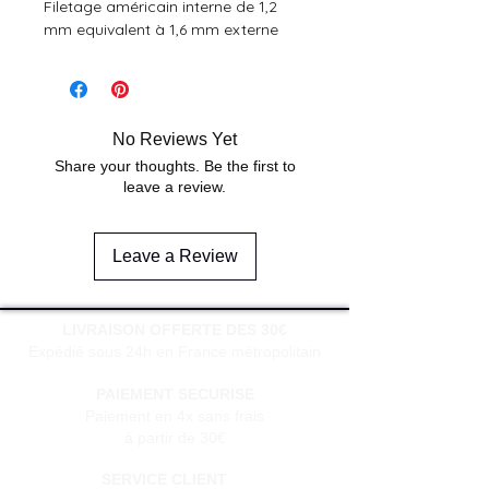
Filetage américain interne de 1,2 
mm equivalent à 1,6 mm externe
No Reviews Yet
Share your thoughts. Be the first to
leave a review.
Leave a Review
LIVRAISON OFFERTE DES 30€
Expédié sous 24h en France métropolitain
PAIEMENT SECURISE
Paiement en 4x sans frais
à partir de 30€
SERVICE CLIENT