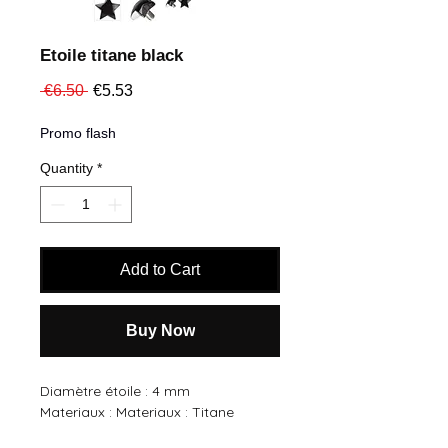
Etoile titane black
Regular
Sale
 €6.50 
€5.53
Price
Price
Promo flash
Quantity
*
Add to Cart
Buy Now
Diamètre étoile : 4 mm
Materiaux : Materiaux : Titane