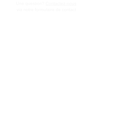
Une question?
Contactez-nous
via notre formulaire de contact
Conditions générales de vente
Programme de fidèlité
BLOG
FAQ
Parrainer un ami
E‑mail
Oui, abonnez-moi à votre 
newsletter.
Envoyer