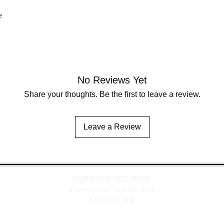
e
No Reviews Yet
Share your thoughts. Be the first to leave a review.
Leave a Review
PAIEMENT SECURISE
Paiement en 4x sans frais
à partir de 30€