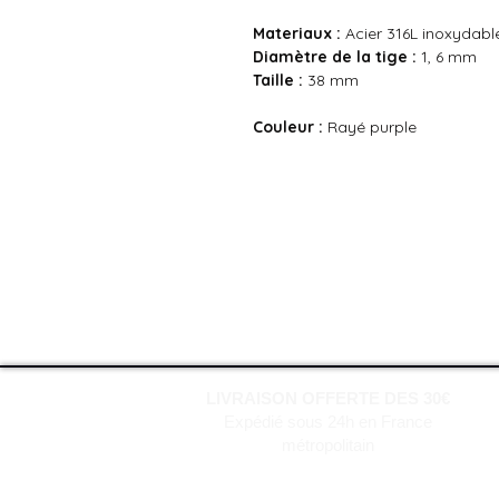
Materiaux :
Acier 316L inoxydabl
Diamètre de la tige :
1, 6 mm
Taille :
38 mm
Couleur :
Rayé purple
LIVRAISON OFFERTE DES 30€
Expédié sous 24h en France
métropolitain