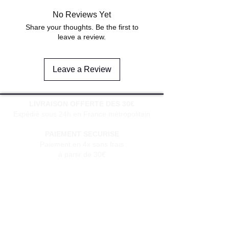
No Reviews Yet
Share your thoughts. Be the first to
leave a review.
Leave a Review
LIVRAISON OFFERTE DES 30€
Expédié sous 24h en France métropolitain
PAIEMENT SECURISE
Paiement en 4x sans frais
à partir de 30€
SERVICE CLIENT
Une question?
Contactez-nous
via notre formulaire de contact
Conditions générales de vente