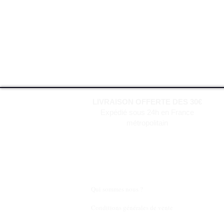
LIVRAISON OFFERTE DES 30€
Expédié sous 24h en France
métropolitain
Qui sommes nous ?
Conditions générales de vente