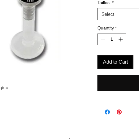
Tailles
*
Select
Quantity
*
Add to Cart
ical
