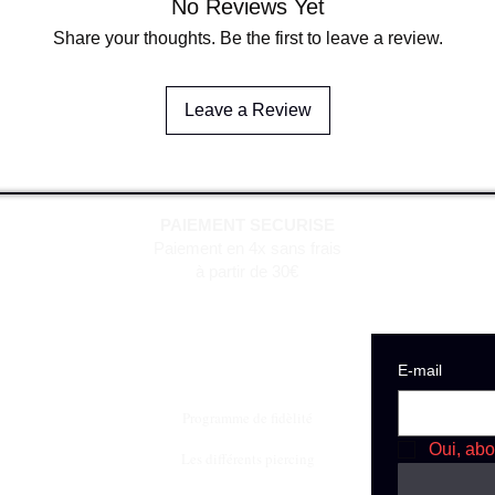
No Reviews Yet
Share your thoughts. Be the first to leave a review.
Leave a Review
PAIEMENT SECURISE
Paiement en 4x sans frais
à partir de 30€
E‑mail
Programme de fidèlité
Oui, abo
Les différents piercing