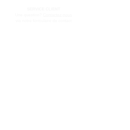
SERVICE CLIENT
Une question?
Contactez-nous
via notre formulaire de contact
Conditions générales de vente
Programme de fidèlité
BLOG
FAQ
Parrainer un ami
E‑mail
Oui, abonnez-moi à votre 
newsletter.
Envoyer