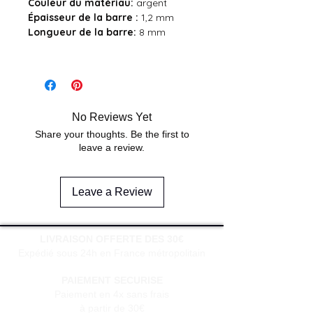
Couleur du
matériau:
argent
Épaisseur de la barre :
1,2 mm
Longueur de la barre:
8 mm
No Reviews Yet
Share your thoughts. Be the first to
leave a review.
Leave a Review
LIVRAISON OFFERTE DES 30€
Expédié sous 24h en France métropolitain
PAIEMENT SECURISE
Paiement en 4x sans frais
à partir de 30€