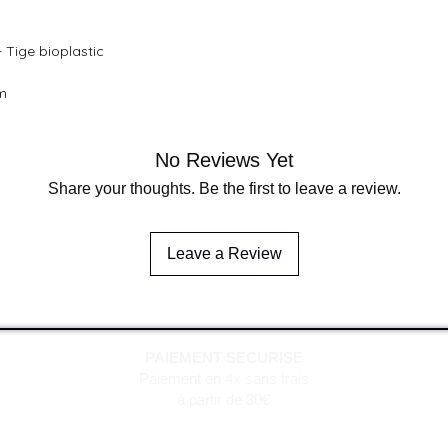
- Tige bioplastic
mm
No Reviews Yet
Share your thoughts. Be the first to leave a review.
Leave a Review
PAIEMENT SECURISE
Paiement en 4x sans frais
à partir de 30€