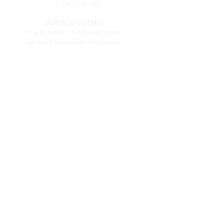
à partir de 30€
SERVICE CLIENT
Une question?
Contactez-nous
via notre formulaire de contact
Conditions générales de vente
Programme de fidèlité
BLOG
FAQ
Parrainer un ami
E‑mail
Oui, abonnez-moi à votre 
newsletter.