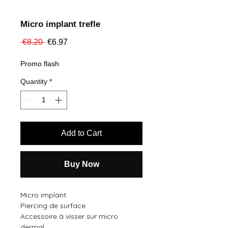
Micro implant trefle
Regular
Sale
 €8.20 
€6.97
Price
Price
Promo flash
Quantity
*
Add to Cart
Buy Now
Micro implant
Piercing de surface
Accessoire à visser sur micro
dermal