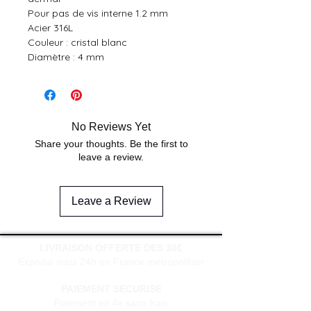
Pour pas de vis interne 1.2 mm
Acier 316L
Couleur : cristal blanc
Diamètre : 4 mm
No Reviews Yet
Share your thoughts. Be the first to
leave a review.
Leave a Review
LIVRAISON OFFERTE DES 30€
Expédié sous 24h en France métropolitain
PAIEMENT SECURISE
Paiement en 4x sans frais