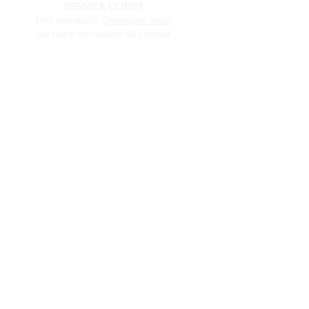
SERVICE CLIENT
Une question?
Contactez-nous
via notre formulaire de contact
Conditions générales de vente
Programme de fidèlité
BLOG
FAQ
Parrainer un ami
E‑mail
Oui, abonnez-moi à votre 
newsletter.
Envoyer