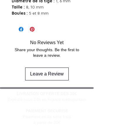
Diamètre de la tige :
1, 6 mm
Taille :
8, 10 mm
Boules :
5 et 8 mm
No Reviews Yet
Share your thoughts. Be the first to
leave a review.
Leave a Review
LIVRAISON OFFERTE DES 30€
Expédié sous 24h en France métropolitain
PAIEMENT SECURISE
Paiement en 4x sans frais
à partir de 30€