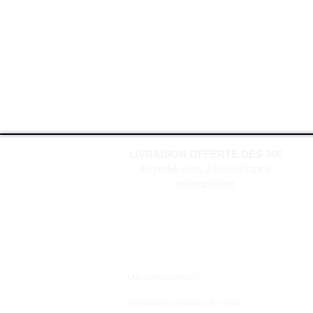
LIVRAISON OFFERTE DES 30€
Expédié sous 24h en France
métropolitain
Qui sommes nous ?
Conditions générales de vente