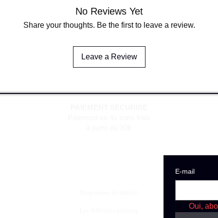
No Reviews Yet
Share your thoughts. Be the first to leave a review.
Leave a Review
PAIEMENT SECURISE
Paiement en 4x sans frais
à partir de 30€
E‑mail
Programme de fidèlité
Oui, abo
Les différents piercing