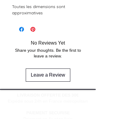
Toutes les dimensions sont
approximatives
No Reviews Yet
Share your thoughts. Be the first to
leave a review.
Leave a Review
LIVRAISON OFFERTE DES 30€
Expédié sous 24h en France métropolitain
PAIEMENT SECURISE
Paiement en 4x sans frais
à partir de 30€