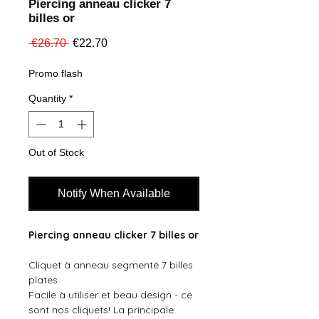
Piercing anneau clicker 7
billes or
Regular
Sale
 €26.70 
€22.70
Price
Price
Promo flash
Quantity
*
Out of Stock
Notify When Available
Piercing anneau clicker 7 billes or
Cliquet à anneau segmenté 7 billes
plates
Facile à utiliser et beau design - ce
sont nos cliquets! La principale