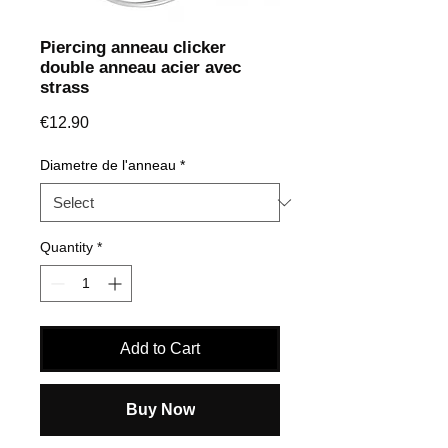
Piercing anneau clicker
double anneau acier avec
strass
Price
€12.90
Diametre de l'anneau
*
Quantity
*
Add to Cart
Buy Now