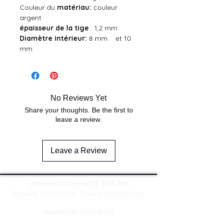
Couleur du
matériau:
couleur
argent
épaisseur de la tige
: 1,2 mm
Diamètre intérieur:
8 mm et 10
mm
No Reviews Yet
Share your thoughts. Be the first to
leave a review.
Leave a Review
LIVRAISON OFFERTE DES 30€
Expédié sous 24h en France métropolitain
PAIEMENT SECURISE