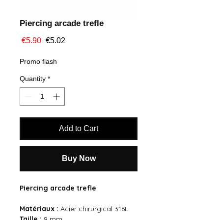
Piercing arcade trefle
Regular
Sale
 €5.90 
€5.02
Price
Price
Promo flash
Quantity
*
Add to Cart
Buy Now
Piercing arcade trefle
Matériaux :
Acier chirurgical 316L
Taille :
8 mm