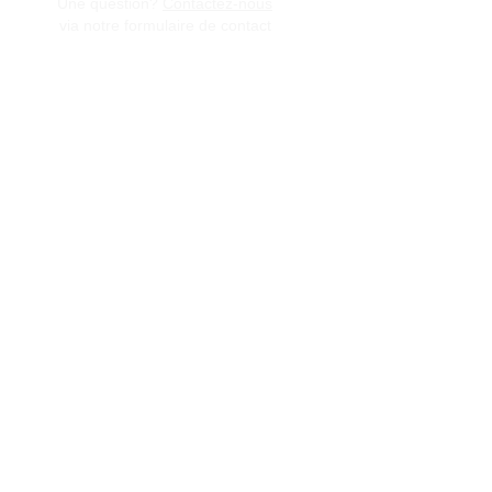
Une question?
Contactez-nous
via notre formulaire de contact
Conditions générales de vente
Programme de fidèlité
BLOG
FAQ
Parrainer un ami
E‑mail
Oui, abonnez-moi à votre 
newsletter.
Envoyer