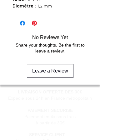
Diamètre :
1,2 mm
No Reviews Yet
Share your thoughts. Be the first to
leave a review.
Leave a Review
LIVRAISON OFFERTE DES 30€
Expédié sous 24h en France métropolitain
PAIEMENT SECURISE
Paiement en 4x sans frais
à partir de 30€
SERVICE CLIENT