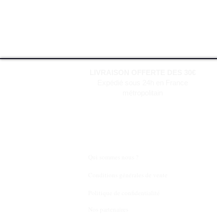
LIVRAISON OFFERTE DES 30€
Expédié sous 24h en France
métropolitain
Qui sommes nous ?
Conditions générales de vente
Politique de confidentialité
Nos partenaires