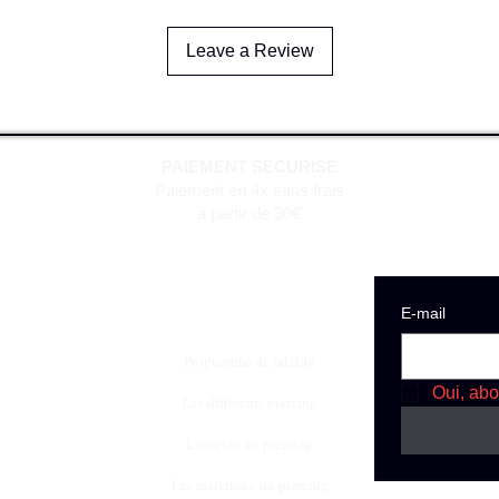
Leave a Review
PAIEMENT SECURISE
Paiement en 4x sans frais
à partir de 30€
E‑mail
Programme de fidèlité
Oui, abo
Les différents piercing
L'origine du piercing
Les matériaux du piercing