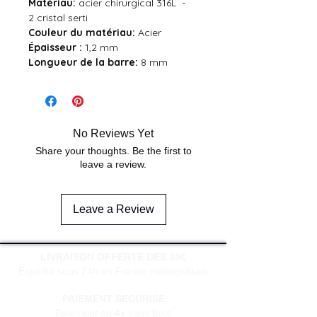
Matériau:
acier chirurgical 316L -
2 cristal serti
Couleur du
matériau:
Acier
Épaisseur :
1,2 mm
Longueur de la barre:
8 mm
No Reviews Yet
Share your thoughts. Be the first to
leave a review.
Leave a Review
LIVRAISON OFFERTE DES 30€
Expédié sous 24h en France métropolitain
PAIEMENT SECURISE
Paiement en 4x sans frais