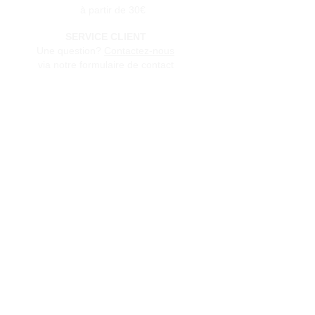
à partir de 30€
SERVICE CLIENT
Une question?
Contactez-nous
via notre formulaire de contact
Conditions générales de vente
Programme de fidèlité
BLOG
FAQ
Parrainer un ami
E‑mail
Oui, abonnez-moi à votre 
newsletter.