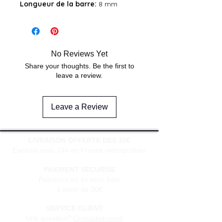
Longueur de la barre:
8 mm
No Reviews Yet
Share your thoughts. Be the first to
leave a review.
Leave a Review
LIVRAISON OFFERTE DES 30€
Expédié sous 24h en France métropolitain
PAIEMENT SECURISE
Paiement en 4x sans frais
à partir de 30€
SERVICE CLIENT
Une question?
Contactez-nous