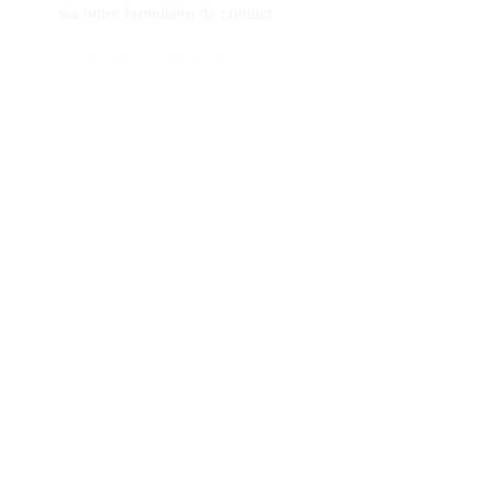
via notre formulaire de contact
Conditions générales de vente
Programme de fidèlité
BLOG
FAQ
Parrainer un ami
E‑mail
Oui, abonnez-moi à votre 
newsletter.
Envoyer