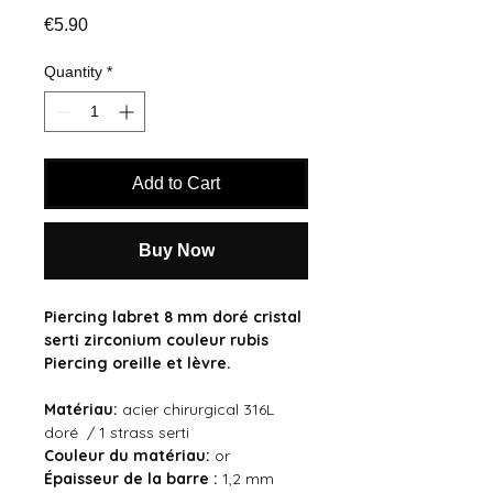
Price
€5.90
Quantity
*
Add to Cart
Buy Now
Piercing labret 8 mm doré cristal
serti zirconium couleur rubis
Piercing oreille et lèvre.
Matériau:
acier chirurgical 316L
doré / 1 strass serti
Couleur du
matériau:
or
Épaisseur de la barre :
1,2 mm