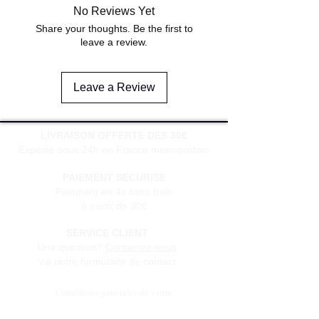
No Reviews Yet
Share your thoughts. Be the first to
leave a review.
Leave a Review
LIVRAISON OFFERTE DES 30€
Expédié sous 24h en France métropolitain
PAIEMENT SECURISE
Paiement en 4x sans frais
à partir de 30€
SERVICE CLIENT
Une question?
Contactez-nous
via notre formulaire de contact
Conditions générales de vente
Programme de fidèlité