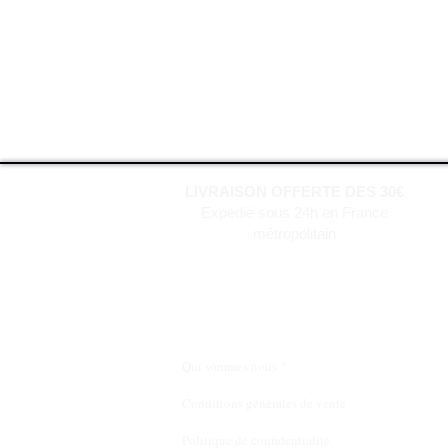
LIVRAISON OFFERTE DES 30€
Expédié sous 24h en France
métropolitain
Qui sommes nous ?
Conditions générales de vente
Politique de confidentialité