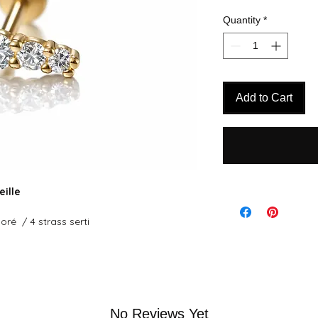
Quantity
*
Add to Cart
eille
doré / 4 strass serti
No Reviews Yet