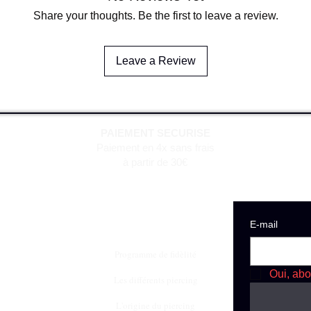
Share your thoughts. Be the first to leave a review.
Leave a Review
PAIEMENT SECURISE
Paiement en 4x sans frais
à partir de 30€
E‑mail
Programme de fidèlité
Oui, abo
Les différents piercing
L'origine du piercing