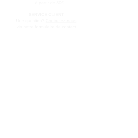
à partir de 30€
SERVICE CLIENT
Une question?
Contactez-nous
via notre formulaire de contact
Conditions générales de vente
Programme de fidèlité
BLOG
FAQ
Parrainer un ami
E‑mail
Oui, abonnez-moi à votre 
newsletter.