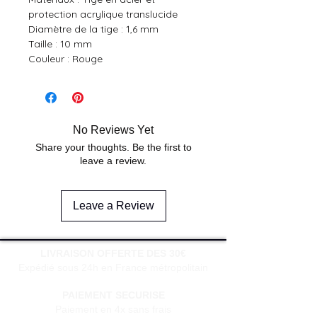
protection acrylique translucide
Diamètre de la tige : 1,6 mm
Taille : 10 mm
Couleur : Rouge
No Reviews Yet
Share your thoughts. Be the first to
leave a review.
Leave a Review
LIVRAISON OFFERTE DES 30€
Expédié sous 24h en France métropolitain
PAIEMENT SECURISE
Paiement en 4x sans frais