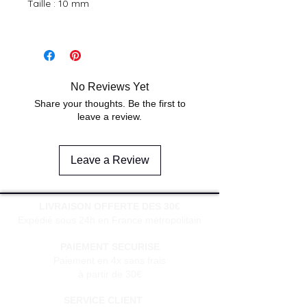
Taille : 10 mm
No Reviews Yet
Share your thoughts. Be the first to
leave a review.
Leave a Review
LIVRAISON OFFERTE DES 30€
Expédié sous 24h en France métropolitain
PAIEMENT SECURISE
Paiement en 4x sans frais
à partir de 30€
SERVICE CLIENT