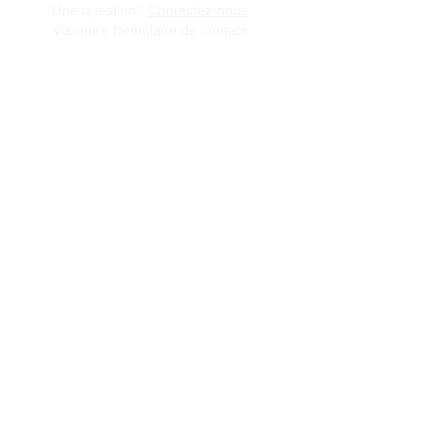
Une question?
Contactez-nous
via notre formulaire de contact
Conditions générales de vente
Programme de fidèlité
BLOG
FAQ
Parrainer un ami
E‑mail
Oui, abonnez-moi à votre 
newsletter.
Envoyer