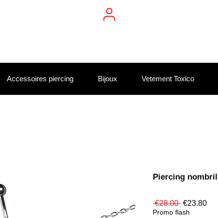
Accessoires piercing
Bijoux
Vetement Toxico
Piercing nombril 
Regular
Sa
 €28.00 
€23.80
Price
Pri
Promo flash