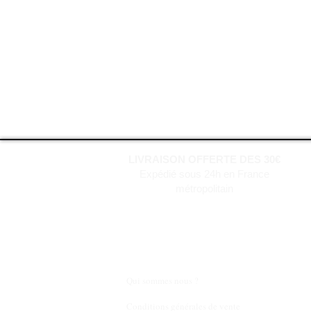
LIVRAISON OFFERTE DES 30€
Expédié sous 24h en France
métropolitain
Qui sommes nous ?
Conditions générales de vente