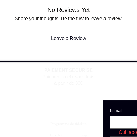
No Reviews Yet
Share your thoughts. Be the first to leave a review.
Leave a Review
PAIEMENT SECURISE
Paiement en 4x sans frais
à partir de 30€
E‑mail
Programme de fidèlité
Oui, abo
Les différents piercing