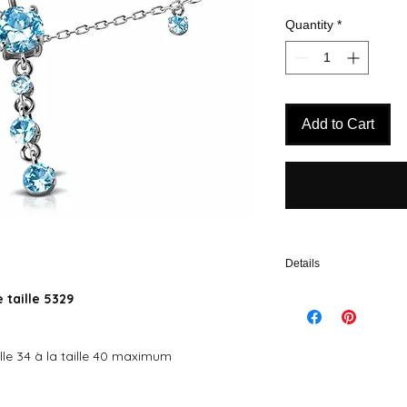
Quantity
*
Add to Cart
Details
La chaîne de taille, tou
 taille 5329
chaîne de taille ajustabl
rhodium, à laquelle est 
en acier 316 L, rehaussé 
lle 34 à la taille 40 maximum
de couleur cristal, rose,
aucun doute votre sensua