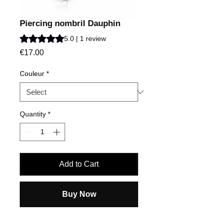
Piercing nombril Dauphin
Rating is 5.0 out of five stars based on 1 review
5.0 | 1 review
Price
€17.00
Couleur
*
Quantity
*
Add to Cart
Buy Now