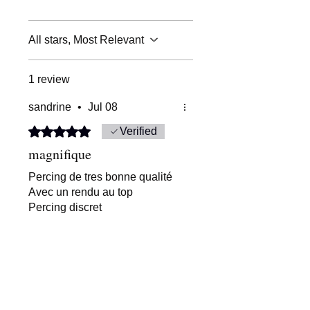
All stars, Most Relevant
1 review
sandrine
•
Jul 08
Rated 5 out of 5 stars.
Verified
magnifique
Percing de tres bonne qualité
Avec un rendu au top
Percing discret
Was this helpful?
Yes
LIVRAISON OFFERTE DES 30€
Expédié sous 24h en France métropolitain