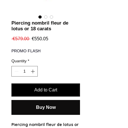
Piercing nombril fleur de
lotus or 18 carats
Regular
Sale
 €579.00 
€550.05
Price
Price
PROMO FLASH
Quantity
*
Add to Cart
Buy Now
Piercing nombril fleur de lotus or