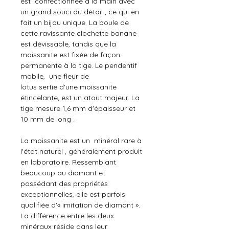
est confectionnée à la main avec
un grand souci du détail , ce qui en
fait un bijou unique.
La boule de
cette ravissante clochette banane
est dévissable, tandis que la
moissanite est fixée de façon
permanente à la tige. Le
pendentif
mobile,
une
fleur de
lotus
sertie
d'une moissanite
étincelante, est un atout majeur. La
tige mesure
1,6 mm d'épaisseur
et
10 mm de long
.
La moissanite est un minéral rare à
l'état naturel , généralement produit
en laboratoire. Ressemblant
beaucoup au diamant et
possédant des propriétés
exceptionnelles, elle est parfois
qualifiée d'« imitation de diamant ».
La différence entre les deux
minéraux réside dans leur