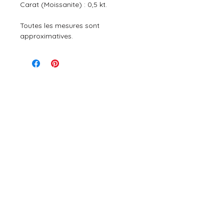
Carat (Moissanite) : 0,5 kt.
Toutes les mesures sont
approximatives.
No Reviews Yet
Share your thoughts. Be the first to
leave a review.
Leave a Review
LIVRAISON OFFERTE DES 30€
Expédié sous 24h en France métropolitain
PAIEMENT SECURISE
Paiement en 4x sans frais
à partir de 30€