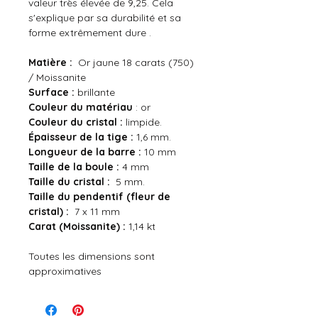
valeur très élevée de 9,25. Cela
s'explique par sa durabilité et sa
forme extrêmement dure .
Matière :
Or jaune 18 carats (750)
/ Moissanite
Surface :
brillante
Couleur du matériau
: or
Couleur du cristal :
limpide.
Épaisseur de la tige :
1,6 mm.
Longueur de la barre :
10 mm
Taille de la boule :
4 mm
Taille du cristal :
5 mm.
Taille du pendentif (fleur de
cristal) :
7 x 11 mm
Carat (Moissanite) :
1,14 kt
Toutes les dimensions sont
approximatives