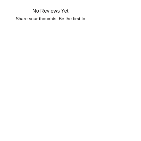
No Reviews Yet
Share your thoughts. Be the first to
leave a review.
Leave a Review
LIVRAISON OFFERTE DES 30€
Expédié sous 24h en France métropolitain
PAIEMENT SECURISE
Paiement en 4x sans frais
à partir de 30€
SERVICE CLIENT
Une question?
Contactez-nous
via notre formulaire de contact
Conditions générales de vente