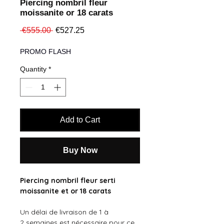
Piercing nombril fleur
moissanite or 18 carats
Regular
Sale
 €555.00 
€527.25
Price
Price
PROMO FLASH
Quantity
*
Add to Cart
Buy Now
Piercing nombril fleur serti
moissanite et or 18 carats
Un délai de livraison de 1 à
2 semaines est nécessaire pour ce