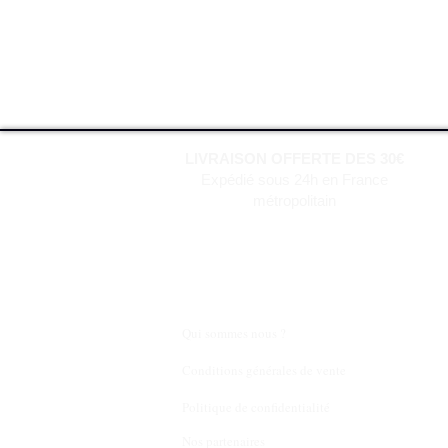
LIVRAISON OFFERTE DES 30€
Expédié sous 24h en France
métropolitain
Qui sommes nous ?
Conditions générales de vente
Politique de confidentialité
Nos partenaires