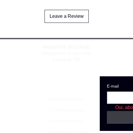
Leave a Review
PAIEMENT SECURISE
Paiement en 4x sans frais
à partir de 30€
E‑mail
Programme de fidèlité
Oui, abo
Les différents piercing
L'origine du piercing
Les matériaux du piercing