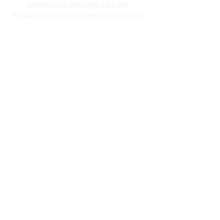
LIVRAISON OFFERTE DES 30€
Expédié sous 24h en France métropolitain
PAIEMENT SECURISE
Paiement en 4x sans frais
à partir de 30€
SERVICE CLIENT
Une question?
Contactez-nous
via notre formulaire de contact
Conditions générales de vente
Programme de fidèlité
BLOG
FAQ
Parrainer un ami
E‑mail