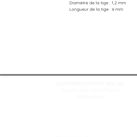
Diamètre de la tige : 1,2 mm
Longueur de la tige : 6 mm
LIVRAISON OFFERTE DES 30€
Expédié sous 24h en France
métropolitain