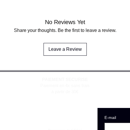
No Reviews Yet
Share your thoughts. Be the first to leave a review.
Leave a Review
PAIEMENT SECURISE
Paiement en 4x sans frais
à partir de 30€
E‑mail