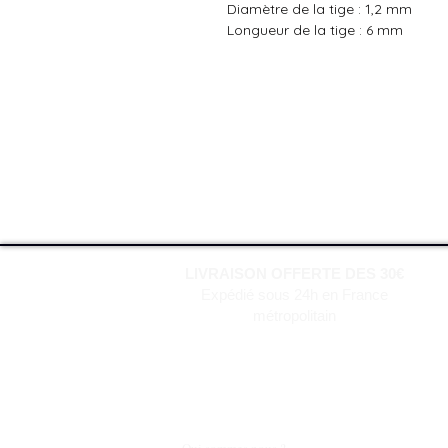
Diamètre de la tige : 1,2 mm
Longueur de la tige : 6 mm
LIVRAISON OFFERTE DES 30€
Expédié sous 24h en France
métropolitain