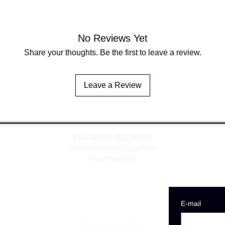
No Reviews Yet
Share your thoughts. Be the first to leave a review.
Leave a Review
PAIEMENT SECURISE
Paiement en 4x sans frais
à partir de 30€
E‑mail