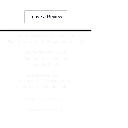
Leave a Review
LIVRAISON OFFERTE DES 30€
Expédié sous 24h en France métropolitain
PAIEMENT SECURISE
Paiement en 4x sans frais
à partir de 30€
SERVICE CLIENT
Une question?
Contactez-nous
via notre formulaire de contact
Conditions générales de vente
Programme de fidèlité
BLOG