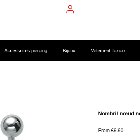
Accessoires piercing
Bijoux
Vetement Toxico
Nombril nœud no
Sale
From
€9.90
Price