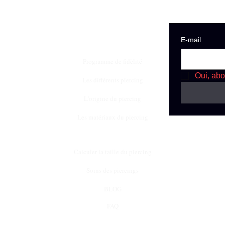
E‑mail
Programme de fidèlité
Oui, abo
Les différents piercing
L'origine du piercing
Les matériaux du piercing
Calculer la taille du piercing
Soins des piercings
BLOG
FAQ