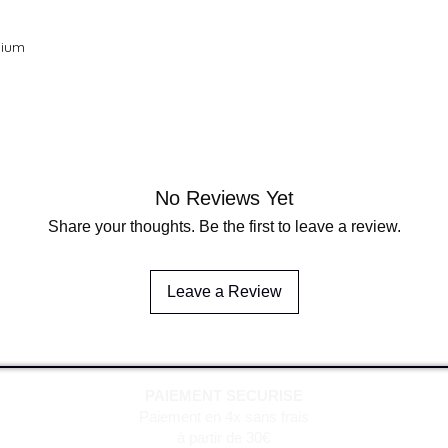
dium
No Reviews Yet
Share your thoughts. Be the first to leave a review.
Leave a Review
PAIEMENT SECURISE
Paiement en 4x sans frais
à partir de 30€