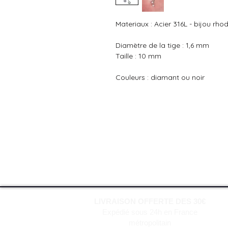
Materiaux : Acier 316L - bijou rho
Diamètre de la tige : 1,6 mm
Taille : 10 mm
Couleurs : diamant ou noir
LIVRAISON OFFERTE DES 30€
Expédié sous 24h en France
métropolitain