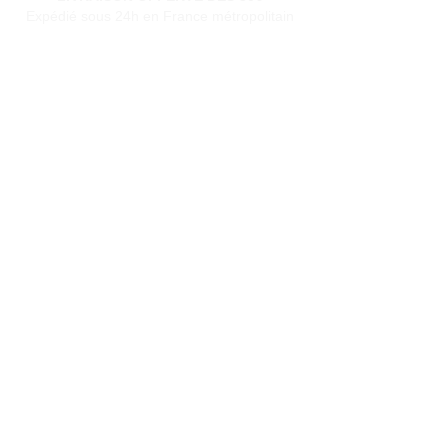
Expédié sous 24h en France métropolitain
PAIEMENT SECURISE
Paiement en 4x sans frais
à partir de 30€
SERVICE CLIENT
Une question?
Contactez-nous
via notre formulaire de contact
Conditions générales de vente
Programme de fidèlité
BLOG
FAQ
Parrainer un ami
E‑mail