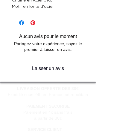
Chaîne en Acier 316L
Motif en fonte d'acier
Aucun avis pour le moment
Partagez votre expérience, soyez le
premier à laisser un avis.
Laisser un avis
LIVRAISON OFFERTE DES 30€
Expédié sous 24h en France métropolitain
PAIEMENT SECURISE
Paiement en 4x sans frais
à partir de 30€
SERVICE CLIENT