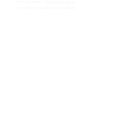
Une question?
Contactez-nous
via notre formulaire de contact
Conditions générales de vente
Programme de fidèlité
BLOG
FAQ
Parrainer un ami
E‑mail
Oui, abonnez-moi à votre 
newsletter.
Envoyer