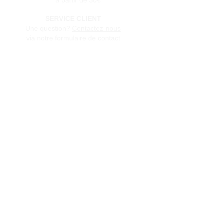
à partir de 30€
SERVICE CLIENT
Une question?
Contactez-nous
via notre formulaire de contact
Conditions générales de vente
Programme de fidèlité
BLOG
FAQ
Parrainer un ami
E‑mail
Oui, abonnez-moi à votre 
newsletter.