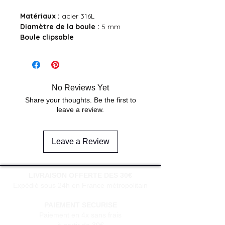
Matériaux :
acier 316L
Diamètre de la boule :
5 mm
Boule clipsable
No Reviews Yet
Share your thoughts. Be the first to
leave a review.
Leave a Review
LIVRAISON OFFERTE DES 30€
Expédié sous 24h en France métropolitain
PAIEMENT SECURISE
Paiement en 4x sans frais