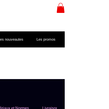
es nouveautes
Les promos
ériaux et Normes
Livraison et Paiement
Styles e