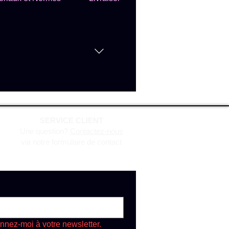
n, surtout pour le nombril et
SERVICE CLIENT
Une question?
Contactez-nous
via notre formulaire de contact
nnez-moi à votre newsletter.