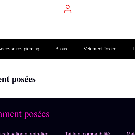
ccessoires piercing
Bijoux
Vetement Toxico
L
nt posées
mment posées
icatrisation et entretien
Taille et compatibilité
Mat