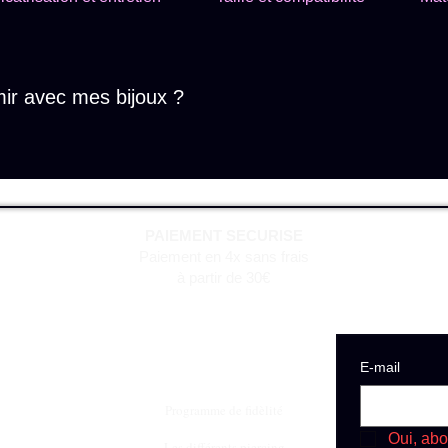
mir avec mes bijoux ?
les piercings frais, évitez les positions qui exercent une pressio
PAIEMENT SECURISE
Paiement en 4x sans frais
à partir de 30€
E‑mail
Programme de fidèlité
Oui, abo
Les différents piercing