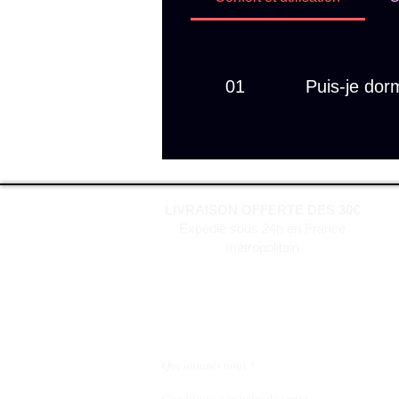
01
Puis-je dor
Oui, mais pour 
l’oreille.
LIVRAISON OFFERTE DES 30€
Expédié sous 24h en France
métropolitain
Qui sommes nous ?
Conditions générales de vente