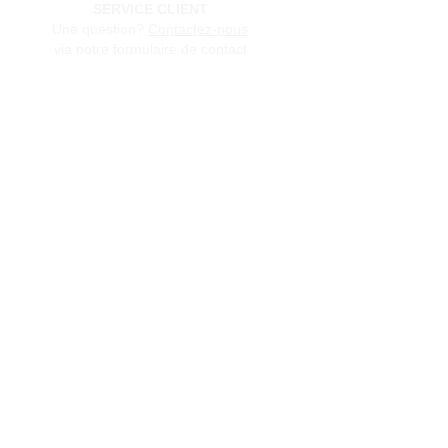
SERVICE CLIENT
Une question?
Contactez-nous
via notre formulaire de contact
Conditions générales de vente
Programme de fidèlité
BLOG
FAQ
Parrainer un ami
E‑mail
Oui, abonnez-moi à votre 
newsletter.
Envoyer