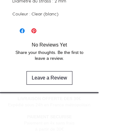
Diamètre du strass : 2 mm
Couleur : Clear (blanc)
No Reviews Yet
Share your thoughts. Be the first to
leave a review.
Leave a Review
LIVRAISON OFFERTE DES 30€
Expédié sous 24h en France métropolitain
PAIEMENT SECURISE
Paiement en 4x sans frais
à partir de 30€