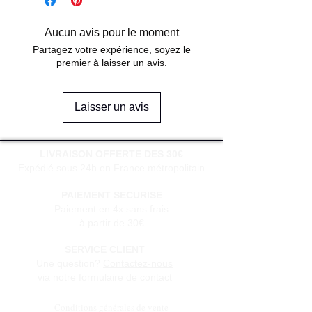
Aucun avis pour le moment
Partagez votre expérience, soyez le
premier à laisser un avis.
Laisser un avis
LIVRAISON OFFERTE DES 30€
Expédié sous 24h en France métropolitain
PAIEMENT SECURISE
Paiement en 4x sans frais
à partir de 30€
SERVICE CLIENT
Une question?
Contactez-nous
via notre formulaire de contact
Conditions générales de vente