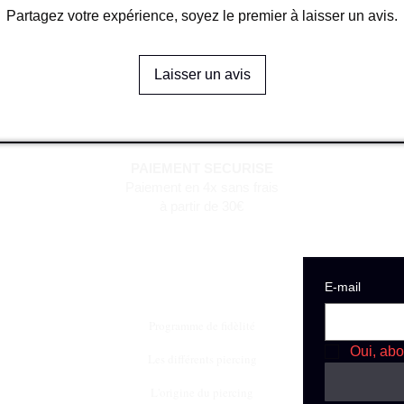
Partagez votre expérience, soyez le premier à laisser un avis.
Laisser un avis
PAIEMENT SECURISE
Paiement en 4x sans frais
à partir de 30€
E‑mail
Programme de fidèlité
Oui, abo
Les différents piercing
L'origine du piercing