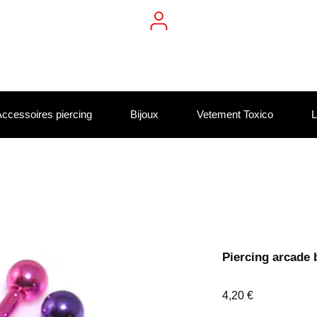
ccessoires piercing
Bijoux
Vetement Toxico
L
Piercing arcade
Prix
4,20 €