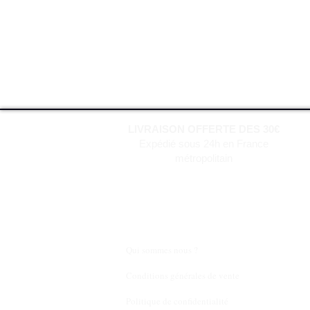
LIVRAISON OFFERTE DES 30€
Expédié sous 24h en France
métropolitain
Qui sommes nous ?
Conditions générales de vente
Politique de confidentialité