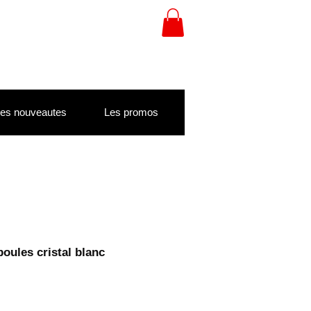
es nouveautes
Les promos
boules cristal blanc
x
motionnel