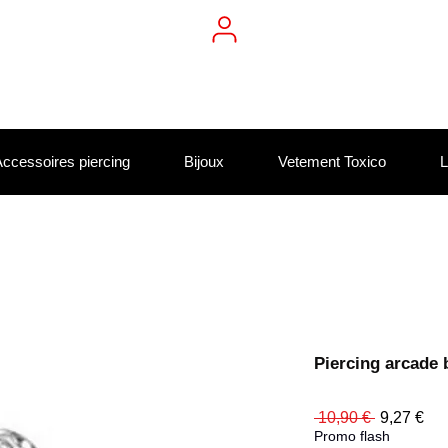
ccessoires piercing
Bijoux
Vetement Toxico
L
Piercing arcade 
Prix
Pri
 10,90 € 
9,27 €
original
pro
Promo flash