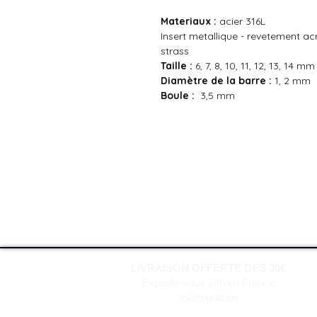
Materiaux :
acier 316L
Insert metallique - revetement acr
strass
Taille :
6, 7, 8, 10, 11, 12, 13, 14 mm
Diamètre de la barre :
1, 2 mm
Boule :
3,5 mm
LIVRAISON OFFERTE DES 30€
Expédié sous 24h en France
métropolitain