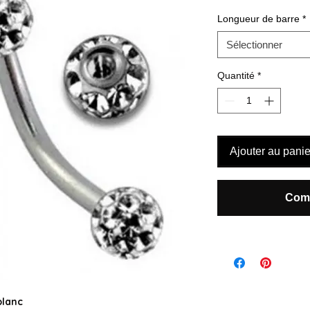
Longueur de barre
*
Sélectionner
Quantité
*
Ajouter au panie
Comm
blanc