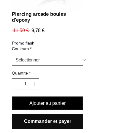
Piercing arcade boules
d'epoxy
Prix
Prix
 11,50 € 
9,78 €
original
promotionnel
Promo flash
Couleurs
*
Quantité
*
Ajouter au panier
Commander et payer