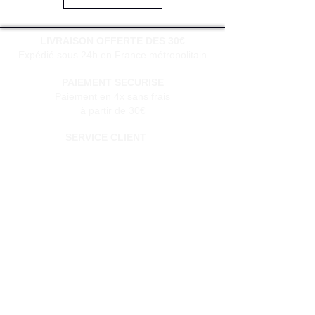
LIVRAISON OFFERTE DES 30€
Expédié sous 24h en France métropolitain
PAIEMENT SECURISE
Paiement en 4x sans frais
à partir de 30€
SERVICE CLIENT
Une question?
Contactez-nous
via notre formulaire de contact
Conditions générales de vente
Programme de fidèlité
BLOG
FAQ
Parrainer un ami