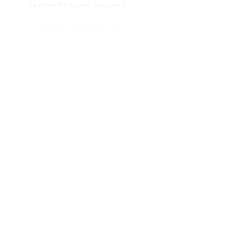
via notre formulaire de contact
Conditions générales de vente
Programme de fidèlité
BLOG
FAQ
Parrainer un ami
E‑mail
Oui, abonnez-moi à votre 
newsletter.
Envoyer