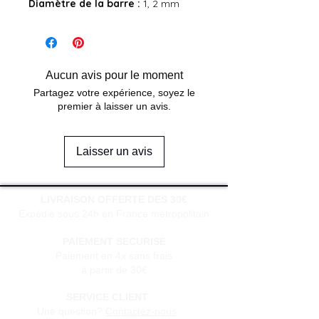
Diamètre de la barre :
1, 2 mm
Aucun avis pour le moment
Partagez votre expérience, soyez le
premier à laisser un avis.
Laisser un avis
LIVRAISON OFFERTE DES 30€
Expédié sous 24h en France métropolitain
PAIEMENT SECURISE
Paiement en 4x sans frais
à partir de 30€
SERVICE CLIENT
Une question?
Contactez-nous