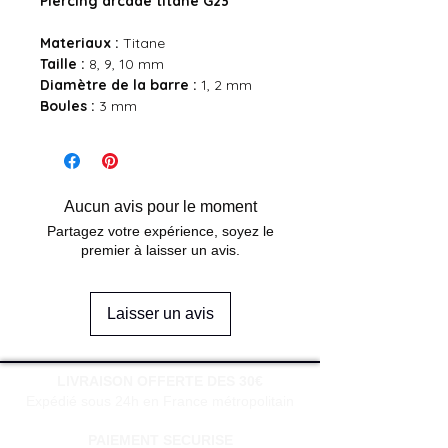
Piercing arcade titane G23
Materiaux :
Titane
Taille :
8, 9, 10 mm
Diamètre de la barre :
1, 2 mm
Boules :
3 mm
Aucun avis pour le moment
Partagez votre expérience, soyez le
premier à laisser un avis.
Laisser un avis
LIVRAISON OFFERTE DES 30€
Expédié sous 24h en France métropolitain
PAIEMENT SECURISE