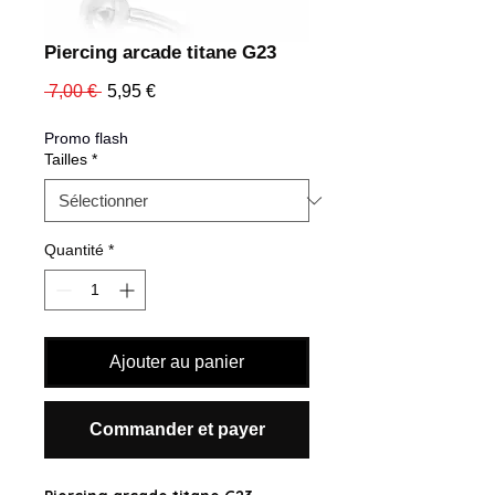
Piercing arcade titane G23
Prix
Prix
 7,00 € 
5,95 €
original
promotionnel
Promo flash
Tailles
*
Quantité
*
Ajouter au panier
Commander et payer