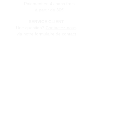
Paiement en 4x sans frais
à partir de 30€
SERVICE CLIENT
Une question?
Contactez-nous
via notre formulaire de contact
Conditions générales de vente
Programme de fidèlité
BLOG
FAQ
Parrainer un ami
E‑mail
Oui, abonnez-moi à votre 